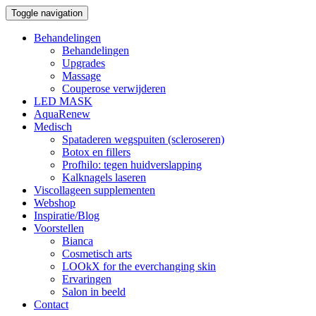
Toggle navigation
Behandelingen
Behandelingen
Upgrades
Massage
Couperose verwijderen
LED MASK
AquaRenew
Medisch
Spataderen wegspuiten (scleroseren)
Botox en fillers
Profhilo: tegen huidverslapping
Kalknagels laseren
Viscollageen supplementen
Webshop
Inspiratie/Blog
Voorstellen
Bianca
Cosmetisch arts
LOOkX for the everchanging skin
Ervaringen
Salon in beeld
Contact