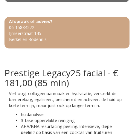
Afspraak of advies?
06-15884272
IJmeerstraat 145
Berkel en Rodenrijs
Prestige Legacy25 facial - €
181,00 (85 min)
Verhoogt collageenaanmaak en hydratatie, versterkt de
barrierelaag, egaliseert, beschermt en activeert de huid op
korte termijn, maar juist ook op langer termijn.
huidanalyse
3-fase oppervlakte reiniging
AHA/BHA resurfacing peeling. Intensieve, diepe
peeling op basis van een cocktail van fruitzuren