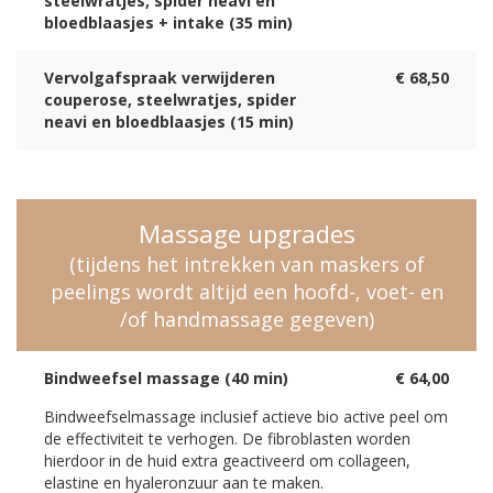
steelwratjes, spider neavi en
bloedblaasjes + intake (35 min)
Vervolgafspraak verwijderen
€ 68,50
couperose, steelwratjes, spider
neavi en bloedblaasjes (15 min)
Massage upgrades
(tijdens het intrekken van maskers of
peelings wordt altijd een hoofd-, voet- en
/of handmassage gegeven)
Bindweefsel massage (40 min)
€ 64,00
Bindweefselmassage inclusief actieve bio active peel om
de effectiviteit te verhogen. De fibroblasten worden
hierdoor in de huid extra geactiveerd om collageen,
elastine en hyaleronzuur aan te maken.