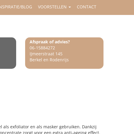
NSPIRATIE/BLOG
VOORSTELLEN
CONTACT
Afspraak of advies?
06-15884272
IJmeerstraat 145
Berkel en Rodenrijs
 als exfoliator en als masker gebruiken. Dankzij
centrate zorgt voor een extra anti-ageing effect.