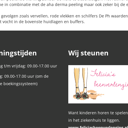
ne in combinatie met de aha derma peeling maar ook zeker bij de 
e gevolgen zoals vervellen, rode vlekken en schilfers De Ph waarde
t vocht in de bovenste huidlagen en buffers.
ingstijden
Wij steunen
 t/m vrijdag: 09.00-17.00 uur
g: 09.00-17.00 uur (om de
ie boekingssysteem)
Want kinderen horen te spelen
in het ziekenhuis te liggen.
www.feliciasbeenverlenging.n