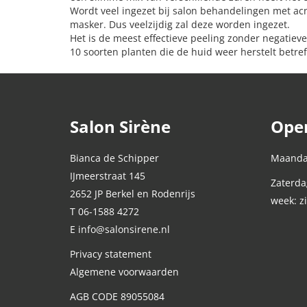
Wordt veel ingezet bij salon behandelingen met ac
masker. Dus veelzijdig zal deze worden ingezet.
Het is de meest effectieve peeling zonder negatiev
10 soorten planten die de huid weer herstelt betref
Salon Sirène
Open
Bianca de Schipper
Maandag
IJmeerstraat 145
Zaterda
2652 JP Berkel en Rodenrijs
week: z
T 06-1588 4272
E info@salonsirene.nl
Privacy statement
Algemene voorwaarden
AGB CODE 89055084