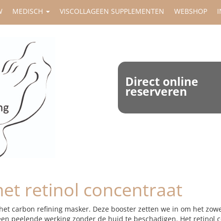
W
MEDISCH
VISCOLLAGEEN SUPPLEMENTEN
WEBSHOP
I
Direct online
reserveren
et retinol concentraat
het carbon refining masker. Deze booster zetten we in om het zowel
en peelende werking zonder de huid te beschadigen. Het retinol con