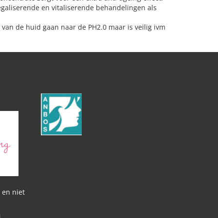
egaliserende en vitaliserende behandelingen als
n van de huid gaan naar de PH2.0 maar is veilig ivm
 en niet
l