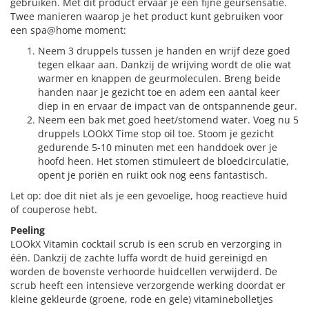
gebruiken. Met dit product ervaar je een fijne geursensatie.
Twee manieren waarop je het product kunt gebruiken voor
een spa@home moment:
Neem 3 druppels tussen je handen en wrijf deze goed
tegen elkaar aan. Dankzij de wrijving wordt de olie wat
warmer en knappen de geurmoleculen. Breng beide
handen naar je gezicht toe en adem een aantal keer
diep in en ervaar de impact van de ontspannende geur.
Neem een bak met goed heet/stomend water. Voeg nu 5
druppels LOOkX Time stop oil toe. Stoom je gezicht
gedurende 5-10 minuten met een handdoek over je
hoofd heen. Het stomen stimuleert de bloedcirculatie,
opent je poriën en ruikt ook nog eens fantastisch.
Let op: doe dit niet als je een gevoelige, hoog reactieve huid
of couperose hebt.
Peeling
LOOkX Vitamin cocktail scrub is een scrub en verzorging in
één. Dankzij de zachte luffa wordt de huid gereinigd en
worden de bovenste verhoorde huidcellen verwijderd. De
scrub heeft een intensieve verzorgende werking doordat er
kleine gekleurde (groene, rode en gele) vitaminebolletjes