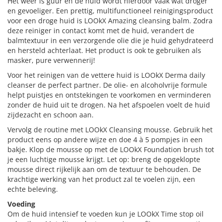
Het weer is guur en de huid wordt hierdoor vaak wat droger
en gevoeliger. Een prettig, multifunctioneel reinigingsproduct
voor een droge huid is LOOkX Amazing cleansing balm. Zodra
deze reiniger in contact komt met de huid, verandert de
balmtextuur in een verzorgende olie die je huid gehydrateerd
en hersteld achterlaat. Het product is ook te gebruiken als
masker, pure verwennerij!
Voor het reinigen van de vettere huid is LOOkX Derma daily
cleanser de perfect partner. De olie- en alcoholvrije formule
helpt puistjes en ontstekingen te voorkomen en verminderen
zonder de huid uit te drogen. Na het afspoelen voelt de huid
zijdezacht en schoon aan.
Vervolg de routine met LOOkX Cleansing mousse. Gebruik het
product eens op andere wijze en doe 4 à 5 pompjes in een
bakje. Klop de mousse op met de LOOkX Foundation brush tot
je een luchtige mousse krijgt. Let op: breng de opgeklopte
mousse direct rijkelijk aan om de textuur te behouden. De
krachtige werking van het product zal te voelen zijn, een
echte beleving.
Voeding
Om de huid intensief te voeden kun je LOOkX Time stop oil