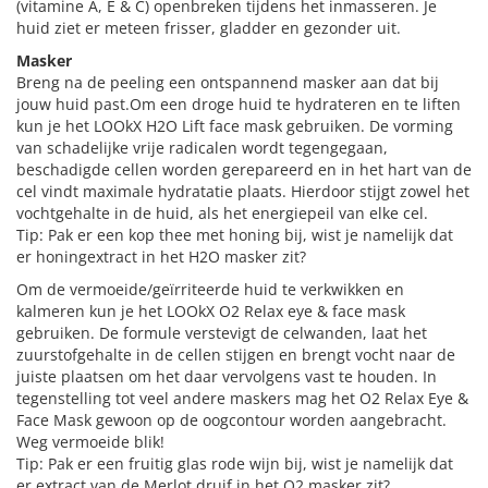
(vitamine A, E & C) openbreken tijdens het inmasseren. Je
huid ziet er meteen frisser, gladder en gezonder uit.
Masker
Breng na de peeling een ontspannend masker aan dat bij
jouw huid past.Om een droge huid te hydrateren en te liften
kun je het LOOkX H2O Lift face mask gebruiken. De vorming
van schadelijke vrije radicalen wordt tegengegaan,
beschadigde cellen worden gerepareerd en in het hart van de
cel vindt maximale hydratatie plaats. Hierdoor stijgt zowel het
vochtgehalte in de huid, als het energiepeil van elke cel.
Tip: Pak er een kop thee met honing bij, wist je namelijk dat
er honingextract in het H2O masker zit?
Om de vermoeide/geïrriteerde huid te verkwikken en
kalmeren kun je het LOOkX O2 Relax eye & face mask
gebruiken. De formule verstevigt de celwanden, laat het
zuurstofgehalte in de cellen stijgen en brengt vocht naar de
juiste plaatsen om het daar vervolgens vast te houden. In
tegenstelling tot veel andere maskers mag het O2 Relax Eye &
Face Mask gewoon op de oogcontour worden aangebracht.
Weg vermoeide blik!
Tip: Pak er een fruitig glas rode wijn bij, wist je namelijk dat
er extract van de Merlot druif in het O2 masker zit?