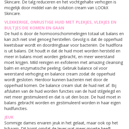
Skincare. De talg reduceren en het vochtgehalte verhogen is
mogelijk door middel van de solution cream van LOOkX
Skincare.
VLEKKERIGE, ONRUSTIGE HUID MET PLEKJES, VLEKJES EN
BULTJES DIE KOMEN EN GAAN
De huid is door de hormoonschommelingen totaal uit balans en
kan zich niet snel genoeg herstellen. Gevolg is dat de opperhuid
kwetsbaar wordt en doordringbaar voor bacteriën. De huidflora
is uit balans. Dit houdt in dat de huid moet worden hersteld en
meer in balans moet worden gebracht, en meer weerstand
moet krijgen. Mild reinigen en exfolieren met amazing cleansing
balm en enzymatische peeling. Gebruik balance oil voor
weerstand verhoging en balance cream zodat de opperhuid
wordt gesloten. Hierdoor kunnen bacteriën niet door de
opperhuid komen. De balance cream sluit de huid niet af. Bij
afsluiten van de huid worden functies van de huid stilgelegd en
niet meer gestimuleerd en dat is uit den boze. De huid moet in
balans gebracht worden en gestimuleerd worden in haar eigen
huidfuncties.
JEUK
Sommige dames ervaren jeuk in het gelaat, maar ook op het
lichaam. Dit komt omdat de lever wat meer moeite heeft