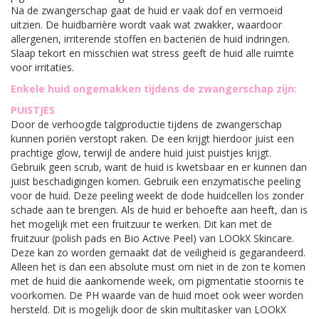
Na de zwangerschap gaat de huid er vaak dof en vermoeid
uitzien. De huidbarrière wordt vaak wat zwakker, waardoor
allergenen, irriterende stoffen en bacteriën de huid indringen.
Slaap tekort en misschien wat stress geeft de huid alle ruimte
voor irritaties.
Enkele huid ongemakken tijdens de zwangerschap zijn:
PUISTJES
Door de verhoogde talgproductie tijdens de zwangerschap
kunnen poriën verstopt raken. De een krijgt hierdoor juist een
prachtige glow, terwijl de andere huid juist puistjes krijgt.
Gebruik geen scrub, want de huid is kwetsbaar en er kunnen dan
juist beschadigingen komen. Gebruik een enzymatische peeling
voor de huid. Deze peeling weekt de dode huidcellen los zonder
schade aan te brengen. Als de huid er behoefte aan heeft, dan is
het mogelijk met een fruitzuur te werken. Dit kan met de
fruitzuur (polish pads en Bio Active Peel) van LOOkX Skincare.
Deze kan zo worden gemaakt dat de veiligheid is gegarandeerd.
Alleen het is dan een absolute must om niet in de zon te komen
met de huid die aankomende week, om pigmentatie stoornis te
voorkomen. De PH waarde van de huid moet ook weer worden
hersteld. Dit is mogelijk door de skin multitasker van LOOkX