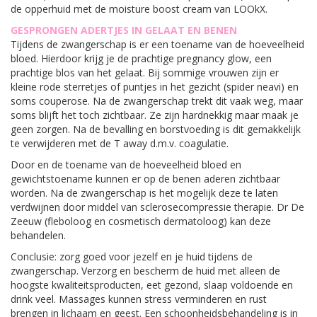
de opperhuid met de moisture boost cream van LOOkX.
GESPRONGEN ADERTJES IN GELAAT EN BENEN
Tijdens de zwangerschap is er een toename van de hoeveelheid
bloed. Hierdoor krijg je de prachtige pregnancy glow, een
prachtige blos van het gelaat. Bij sommige vrouwen zijn er
kleine rode sterretjes of puntjes in het gezicht (spider neavi) en
soms couperose. Na de zwangerschap trekt dit vaak weg, maar
soms blijft het toch zichtbaar. Ze zijn hardnekkig maar maak je
geen zorgen. Na de bevalling en borstvoeding is dit gemakkelijk
te verwijderen met de T away d.m.v. coagulatie.
Door en de toename van de hoeveelheid bloed en
gewichtstoename kunnen er op de benen aderen zichtbaar
worden. Na de zwangerschap is het mogelijk deze te laten
verdwijnen door middel van sclerosecompressie therapie. Dr De
Zeeuw (fleboloog en cosmetisch dermatoloog) kan deze
behandelen.
Conclusie: zorg goed voor jezelf en je huid tijdens de
zwangerschap. Verzorg en bescherm de huid met alleen de
hoogste kwaliteitsproducten, eet gezond, slaap voldoende en
drink veel. Massages kunnen stress verminderen en rust
brengen in lichaam en geest. Een schoonheidsbehandeling is in