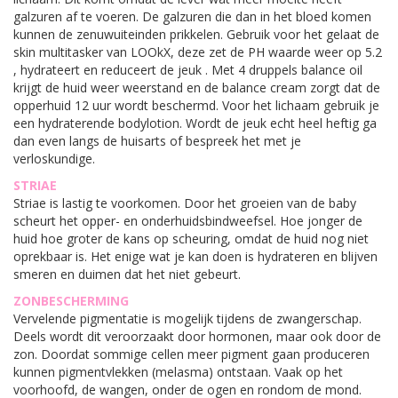
galzuren af te voeren. De galzuren die dan in het bloed komen
kunnen de zenuwuiteinden prikkelen. Gebruik voor het gelaat de
skin multitasker van LOOkX, deze zet de PH waarde weer op 5.2
, hydrateert en reduceert de jeuk . Met 4 druppels balance oil
krijgt de huid weer weerstand en de balance cream zorgt dat de
opperhuid 12 uur wordt beschermd. Voor het lichaam gebruik je
een hydraterende bodylotion. Wordt de jeuk echt heel heftig ga
dan even langs de huisarts of bespreek het met je
verloskundige.
STRIAE
Striae is lastig te voorkomen. Door het groeien van de baby
scheurt het opper- en onderhuidsbindweefsel. Hoe jonger de
huid hoe groter de kans op scheuring, omdat de huid nog niet
oprekbaar is. Het enige wat je kan doen is hydrateren en blijven
smeren en duimen dat het niet gebeurt.
ZONBESCHERMING
Vervelende pigmentatie is mogelijk tijdens de zwangerschap.
Deels wordt dit veroorzaakt door hormonen, maar ook door de
zon. Doordat sommige cellen meer pigment gaan produceren
kunnen pigmentvlekken (melasma) ontstaan. Vaak op het
voorhoofd, de wangen, onder de ogen en rondom de mond.