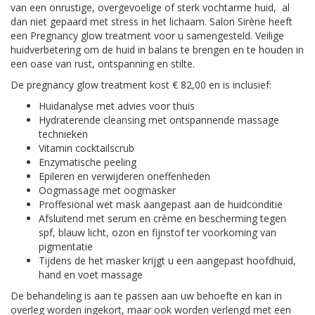
van een onrustige, overgevoelige of sterk vochtarme huid, al
dan niet gepaard met stress in het lichaam. Salon Sirène heeft
een Pregnancy glow treatment voor u samengesteld. Veilige
huidverbetering om de huid in balans te brengen en te houden in
een oase van rust, ontspanning en stilte.
De pregnancy glow treatment kost € 82,00 en is inclusief:
Huidanalyse met advies voor thuis
Hydraterende cleansing met ontspannende massage
technieken
Vitamin cocktailscrub
Enzymatische peeling
Epileren en verwijderen oneffenheden
Oogmassage met oogmasker
Proffesional wet mask aangepast aan de huidconditie
Afsluitend met serum en crème en bescherming tegen
spf, blauw licht, ozon en fijnstof ter voorkoming van
pigmentatie
Tijdens de het masker krijgt u een aangepast hoofdhuid,
hand en voet massage
De behandeling is aan te passen aan uw behoefte en kan in
overleg worden ingekort, maar ook worden verlengd met een