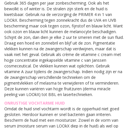
Gebruik 365 dagen per jaar zonbescherming. Ook als het
bewolkt is of winter is. De stralen zijn sterk en de huid is
kwetsbaar. Gebruik na de verzorging de PRIMER 4 in 1 van
LOOkX. Bescherming tegen zonnekracht dus de UVA en UVB
bescherming maar ook tegen ozon, fijnstof en blauw licht. Want
ook ozon en blauw licht kunnen de melanocyte beschadigen.
Schijnt de zon, dan dien je elke 2 uur te smeren met de sun fluid.
Draag een hoed en zonnebril en blijf uit de zon. Pigmentatie
vlekken kunnen na de zwangerschap verdwijnen, maar dat is
vaak niet het geval. Gebruik als crème de vitamine c cream met
hoge concentratie ingekapselde vitamine c van Janssen
cosmeceutical. De vlekken kunnen wat oplichten. Gebruik
vitamine A zuur tijdens de zwangerschap. Indien nodig zijn er na
de zwangerschap verschillende technieken om de
pigmentvlekken of melasma te verwijderen of te verminderen.
Deze kunnen variëren van hoge fruitzuren (derma miracle
peeling van LOOkX) tot BBL en lasertechnieken.
ONRUSTIGE VOCHTARME HUID
Omdat de huid snel vochtarm wordt is de opperhuid niet goed
gesloten. Hierdoor kunnen er snel bacteriën gaan irriteren.
Bescherm de huid met een moisturizer. Zowel in de vorm van
serum (moisture serum van LOOkX diep in de huid) als wel op