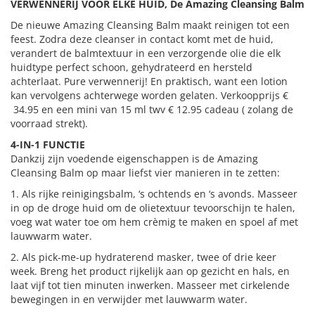
VERWENNERIJ VOOR ELKE HUID, De Amazing Cleansing Balm
De nieuwe Amazing Cleansing Balm maakt reinigen tot een
feest. Zodra deze cleanser in contact komt met de huid,
verandert de balmtextuur in een verzorgende olie die elk
huidtype perfect schoon, gehydrateerd en hersteld
achterlaat. Pure verwennerij! En praktisch, want een lotion
kan vervolgens achterwege worden gelaten. Verkoopprijs €
34.95 en een mini van 15 ml twv € 12.95 cadeau ( zolang de
voorraad strekt).
4-IN-1 FUNCTIE
Dankzij zijn voedende eigenschappen is de Amazing
Cleansing Balm op maar liefst vier manieren in te zetten:
1. Als rijke reinigingsbalm, ‘s ochtends en ‘s avonds. Masseer
in op de droge huid om de olietextuur tevoorschijn te halen,
voeg wat water toe om hem crèmig te maken en spoel af met
lauwwarm water.
2. Als pick-me-up hydraterend masker, twee of drie keer
week. Breng het product rijkelijk aan op gezicht en hals, en
laat vijf tot tien minuten inwerken. Masseer met cirkelende
bewegingen in en verwijder met lauwwarm water.