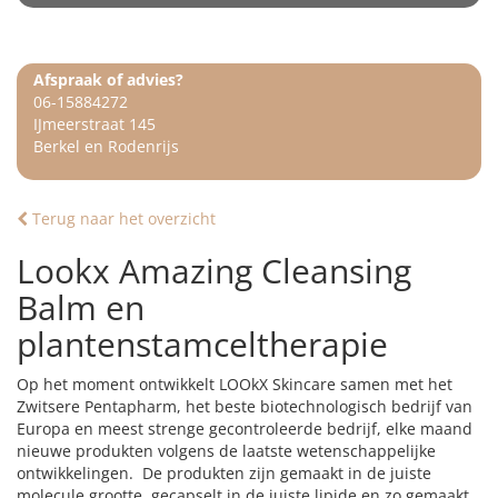
Afspraak of advies?
06-15884272
IJmeerstraat 145
Berkel en Rodenrijs
Terug naar het overzicht
Lookx Amazing Cleansing
Balm en
plantenstamceltherapie
Op het moment ontwikkelt LOOkX Skincare samen met het
Zwitsere Pentapharm, het beste biotechnologisch bedrijf van
Europa en meest strenge gecontroleerde bedrijf, elke maand
nieuwe produkten volgens de laatste wetenschappelijke
ontwikkelingen. De produkten zijn gemaakt in de juiste
molecule grootte, gecapselt in de juiste lipide en zo gemaakt