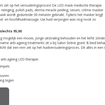
em zet op het verouderingsproces! De LED mask medische therapie
 reiniging, polish pads, derma miracle peeling, serum, crème masker
sk wordt gedurende 30 minuten gebruikt. Tijdens het masker krijgt
hand- en hoofdhuidmassage. Uw huid verjongen was nog nooit zo
 slechts 95,00
ng mogelijk een mooie, jonge uitstraling behouden en het liefst zónder
name anti-ageing treatments zit u bij Salon Sirène goed. Ik bied beh
licht dat een rem zet op het huidverouderingsproces. Dit alles in een
anti ageing LED therapie:
rimpels
touren
ing tegen