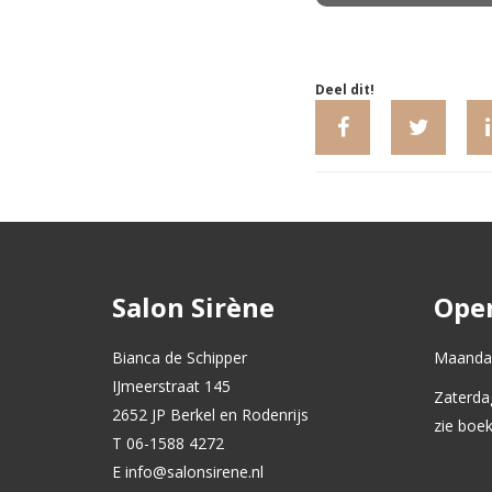
Deel dit!
Salon Sirène
Open
Bianca de Schipper
Maandag
IJmeerstraat 145
Zaterda
2652 JP Berkel en Rodenrijs
zie boe
T 06-1588 4272
E info@salonsirene.nl