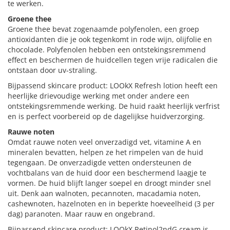
te werken.
Groene thee
Groene thee bevat zogenaamde polyfenolen, een groep
antioxidanten die je ook tegenkomt in rode wijn, olijfolie en
chocolade. Polyfenolen hebben een ontstekingsremmend
effect en beschermen de huidcellen tegen vrije radicalen die
ontstaan door uv-straling.
Bijpassend skincare product: LOOkX Refresh lotion heeft een
heerlijke drievoudige werking met onder andere een
ontstekingsremmende werking. De huid raakt heerlijk verfrist
en is perfect voorbereid op de dagelijkse huidverzorging.
Rauwe noten
Omdat rauwe noten veel onverzadigd vet, vitamine A en
mineralen bevatten, helpen ze het rimpelen van de huid
tegengaan. De onverzadigde vetten ondersteunen de
vochtbalans van de huid door een beschermend laagje te
vormen. De huid blijft langer soepel en droogt minder snel
uit. Denk aan walnoten, pecannoten, macadamia noten,
cashewnoten, hazelnoten en in beperkte hoeveelheid (3 per
dag) paranoten. Maar rauw en ongebrand.
Bijpassend skincare product: LOOkX Retinol2ndG cream is