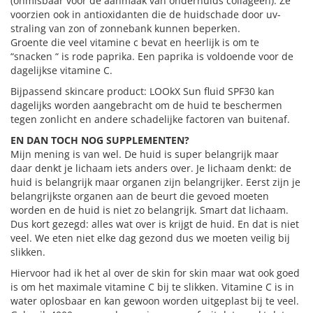
(onmisbaar voor de aanmaak van onderhuids collageen). Ze
voorzien ook in antioxidanten die de huidschade door uv-
straling van zon of zonnebank kunnen beperken.
Groente die veel vitamine c bevat en heerlijk is om te
“snacken “ is rode paprika. Een paprika is voldoende voor de
dagelijkse vitamine C.
Bijpassend skincare product: LOOkX Sun fluid SPF30 kan
dagelijks worden aangebracht om de huid te beschermen
tegen zonlicht en andere schadelijke factoren van buitenaf.
EN DAN TOCH NOG SUPPLEMENTEN?
Mijn mening is van wel. De huid is super belangrijk maar
daar denkt je lichaam iets anders over. Je lichaam denkt: de
huid is belangrijk maar organen zijn belangrijker. Eerst zijn je
belangrijkste organen aan de beurt die gevoed moeten
worden en de huid is niet zo belangrijk. Smart dat lichaam.
Dus kort gezegd: alles wat over is krijgt de huid. En dat is niet
veel. We eten niet elke dag gezond dus we moeten veilig bij
slikken.
Hiervoor had ik het al over de skin for skin maar wat ook goed
is om het maximale vitamine C bij te slikken. Vitamine C is in
water oplosbaar en kan gewoon worden uitgeplast bij te veel.