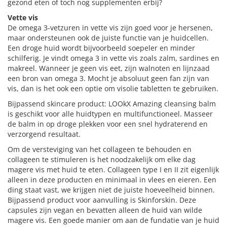
gezond eten of toch nog supplementen erbij?
Vette vis
De omega 3-vetzuren in vette vis zijn goed voor je hersenen,
maar ondersteunen ook de juiste functie van je huidcellen.
Een droge huid wordt bijvoorbeeld soepeler en minder
schilferig. Je vindt omega 3 in vette vis zoals zalm, sardines en
makreel. Wanneer je geen vis eet, zijn walnoten en lijnzaad
een bron van omega 3. Mocht je absoluut geen fan zijn van
vis, dan is het ook een optie om visolie tabletten te gebruiken.
Bijpassend skincare product: LOOkX Amazing cleansing balm
is geschikt voor alle huidtypen en multifunctioneel. Masseer
de balm in op droge plekken voor een snel hydraterend en
verzorgend resultaat.
Om de versteviging van het collageen te behouden en
collageen te stimuleren is het noodzakelijk om elke dag
magere vis met huid te eten. Collageen type I en II zit eigenlijk
alleen in deze producten en minimaal in vlees en eieren. Een
ding staat vast, we krijgen niet de juiste hoeveelheid binnen.
Bijpassend product voor aanvulling is Skinforskin. Deze
capsules zijn vegan en bevatten alleen de huid van wilde
magere vis. Een goede manier om aan de fundatie van je huid