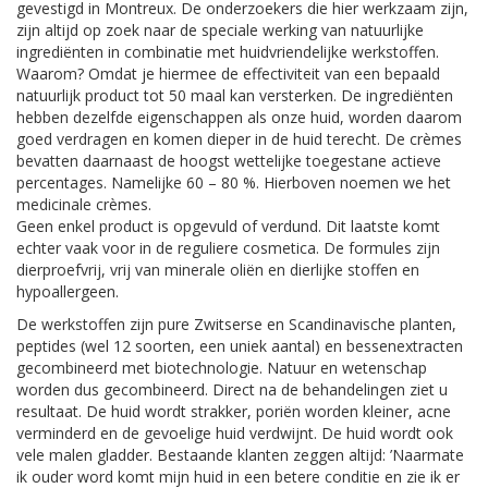
gevestigd in Montreux. De onderzoekers die hier werkzaam zijn,
zijn altijd op zoek naar de speciale werking van natuurlijke
ingrediënten in combinatie met huidvriendelijke werkstoffen.
Waarom? Omdat je hiermee de effectiviteit van een bepaald
natuurlijk product tot 50 maal kan versterken. De ingrediënten
hebben dezelfde eigenschappen als onze huid, worden daarom
goed verdragen en komen dieper in de huid terecht. De crèmes
bevatten daarnaast de hoogst wettelijke toegestane actieve
percentages. Namelijke 60 – 80 %. Hierboven noemen we het
medicinale crèmes.
Geen enkel product is opgevuld of verdund. Dit laatste komt
echter vaak voor in de reguliere cosmetica. De formules zijn
dierproefvrij, vrij van minerale oliën en dierlijke stoffen en
hypoallergeen.
De werkstoffen zijn pure Zwitserse en Scandinavische planten,
peptides (wel 12 soorten, een uniek aantal) en bessenextracten
gecombineerd met biotechnologie. Natuur en wetenschap
worden dus gecombineerd. Direct na de behandelingen ziet u
resultaat. De huid wordt strakker, poriën worden kleiner, acne
verminderd en de gevoelige huid verdwijnt. De huid wordt ook
vele malen gladder. Bestaande klanten zeggen altijd: ’Naarmate
ik ouder word komt mijn huid in een betere conditie en zie ik er