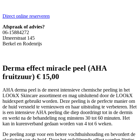
Direct online reserveren
Afspraak of advies?
06-15884272
IJmeerstraat 145
Berkel en Rodenrijs
Derma effect miracle peel (AHA
fruitzuur) € 15,00
AHA derma peel is de meest intensieve chemische peeling in het
LOOkX Skincare assortiment en mag uitsluitend door de LOOkX
huidexpert gebruikt worden. Deze peeling is de perfecte manier om
de huid versneld te vernieuwen en haar uitstraling te verbeteren. Het
is een intensieve AHA peeling die diep doordringt tot in de dermis
en werkt na de behandeling nog minstens 30 tot 60 minuten. Het
kan in kurenverband gedaan worden van 4 tot 6 weken.
De peeling zorgt voor een betere vochthuishouding en bevordert de
elasticiteit van de huid. Door het exfoliërende effect worden lijntjes