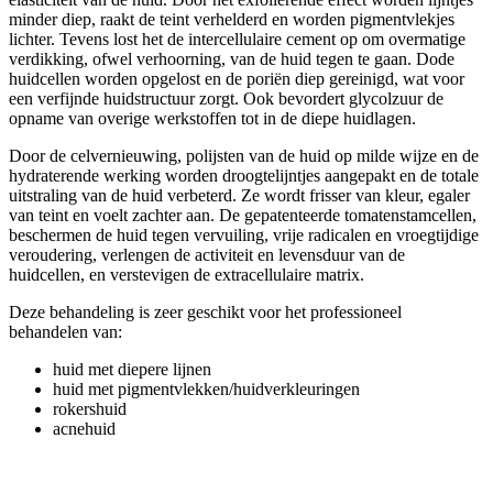
minder diep, raakt de teint verhelderd en worden pigmentvlekjes
lichter. Tevens lost het de intercellulaire cement op om overmatige
verdikking, ofwel verhoorning, van de huid tegen te gaan. Dode
huidcellen worden opgelost en de poriën diep gereinigd, wat voor
een verfijnde huidstructuur zorgt. Ook bevordert glycolzuur de
opname van overige werkstoffen tot in de diepe huidlagen.
Door de celvernieuwing, polijsten van de huid op milde wijze en de
hydraterende werking worden droogtelijntjes aangepakt en de totale
uitstraling van de huid verbeterd. Ze wordt frisser van kleur, egaler
van teint en voelt zachter aan. De gepatenteerde tomatenstamcellen,
beschermen de huid tegen vervuiling, vrije radicalen en vroegtijdige
veroudering, verlengen de activiteit en levensduur van de
huidcellen, en verstevigen de extracellulaire matrix.
Deze behandeling is zeer geschikt voor het professioneel
behandelen van:
huid met diepere lijnen
huid met pigmentvlekken/huidverkleuringen
rokershuid
acnehuid