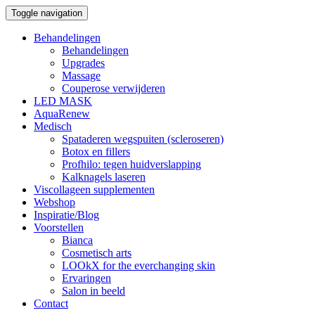
Toggle navigation
Behandelingen
Behandelingen
Upgrades
Massage
Couperose verwijderen
LED MASK
AquaRenew
Medisch
Spataderen wegspuiten (scleroseren)
Botox en fillers
Profhilo: tegen huidverslapping
Kalknagels laseren
Viscollageen supplementen
Webshop
Inspiratie/Blog
Voorstellen
Bianca
Cosmetisch arts
LOOkX for the everchanging skin
Ervaringen
Salon in beeld
Contact