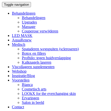
Toggle navigation
Behandelingen
Behandelingen
Upgrades
Massage
Couperose verwijderen
LED MASK
AquaRenew
Medisch
Spataderen wegspuiten (scleroseren)
Botox en fillers
Profhilo: tegen huidverslapping
Kalknagels laseren
Viscollageen supplementen
Webshop
Inspiratie/Blog
Voorstellen
Bianca
Cosmetisch arts
LOOkX for the everchanging skin
Ervaringen
Salon in beeld
Contact