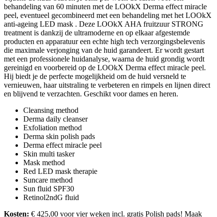
behandeling van 60 minuten met de LOOkX Derma effect miracle
peel, eventueel gecombineerd met een behandeling met het LOOkX
anti-ageing LED mask . Deze LOOkX AHA fruitzuur STRONG
treatment is dankzij de ultramoderne en op elkaar afgestemde
producten en apparatuur een echte high tech verzorgingsbelevenis
die maximale verjonging van de huid garandeert. Er wordt gestart
met een professionele huidanalyse, waarna de huid grondig wordt
gereinigd en voorbereid op de LOOkX Derma effect miracle peel.
Hij biedt je de perfecte mogelijkheid om de huid versneld te
vernieuwen, haar uitstraling te verbeteren en rimpels en lijnen direct
en blijvend te verzachten. Geschikt voor dames en heren.
Cleansing method
Derma daily cleanser
Exfoliation method
Derma skin polish pads
Derma effect miracle peel
Skin multi tasker
Mask method
Red LED mask therapie
Suncare method
Sun fluid SPF30
Retinol2ndG fluid
Kosten:
€ 425,00 voor vier weken incl. gratis Polish pads! Maak